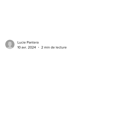
Lucie Pantera
10 avr. 2024
2 min de lecture
The Cadence Tablet
Création de dispositifs
centrés sur l'humain et
multisensoriels
Liens rapides
politique de
Déclaration d'accessibilité