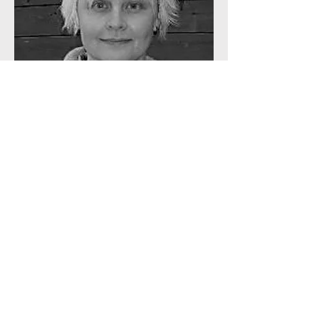
Responsable des besoins et de
l'évaluation des utilisateurs
Charlotte Magnusson
Affiliation
Université de Lund,
Suède