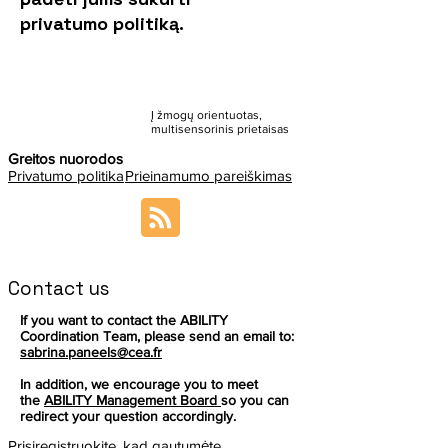
privatumo politiką.
Į žmogų orientuotas,
multisensorinis prietaisas
Greitos nuorodos
Privatumo politika
Prieinamumo pareiškimas
Contact us
If you want to contact the ABILITY
Coordination Team, please send an email to:
sabrina.paneels@cea.fr
In addition, we encourage you to meet
the
ABILITY Management Board
so you can
redirect your question accordingly.
Prisiregistruokite, kad gautumėte