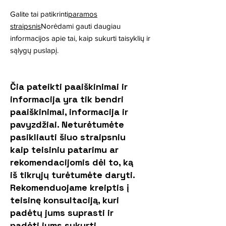
Galite tai patikrinti
paramos
straipsnis
Norėdami gauti daugiau
informacijos apie tai, kaip sukurti taisyklių ir
sąlygų puslapį.
Čia pateikti paaiškinimai ir
informacija yra tik bendri
paaiškinimai, informacija ir
pavyzdžiai. Neturėtumėte
pasikliauti šiuo straipsniu
kaip teisiniu patarimu ar
rekomendacijomis dėl to, ką
iš tikrųjų turėtumėte daryti.
Rekomenduojame kreiptis į
teisinę konsultaciją, kuri
padėtų jums suprasti ir
padėti jums sukurti