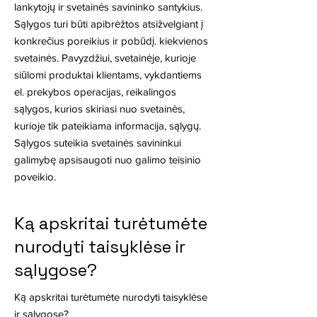
lankytojų ir svetainės savininko santykius.
Sąlygos turi būti apibrėžtos atsižvelgiant į
konkrečius poreikius ir pobūdį. kiekvienos
svetainės. Pavyzdžiui, svetainėje, kurioje
siūlomi produktai klientams, vykdantiems
el. prekybos operacijas, reikalingos
sąlygos, kurios skiriasi nuo svetainės,
kurioje tik pateikiama informacija, sąlygų.
Sąlygos suteikia svetainės savininkui
galimybę apsisaugoti nuo galimo teisinio
poveikio.
Ką apskritai turėtumėte
nurodyti taisyklėse ir
sąlygose?
Ką apskritai turėtumėte nurodyti taisyklėse
ir sąlygose?