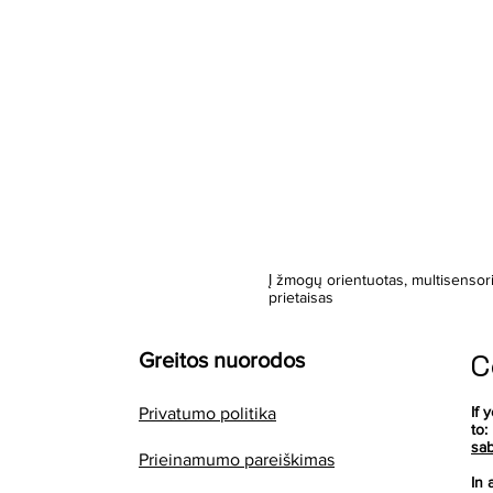
Į žmogų orientuotas, multisensor
prietaisas
C
Greitos nuorodos
If 
Privatumo politika
to:
sab
Prieinamumo pareiškimas
In 